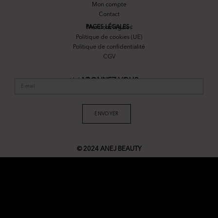
Mon compte
Contact
PAGES LÉGALES :
Mentions légales
Politique de cookies (UE)
Politique de confidentialité
CGV
et bénéficiez d’un code promo :
ABONNEZ-VOUS
ENVOYER
© 2024 ANEJ BEAUTY