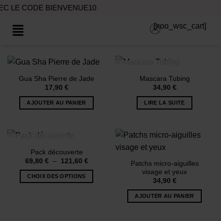
 LE CODE BIENVENUE10
[xoo_wsc_cart]
RUPTURE DE STOCK
Gua Sha Pierre de Jade
Mascara Tubing
17,90
€
34,90
€
AJOUTER AU PANIER
LIRE LA SUITE
RUPTURE DE STOCK
Pack découverte
69,80
€
–
121,60
€
Patchs micro-aiguilles
visage et yeux
CHOIX DES OPTIONS
34,90
€
AJOUTER AU PANIER