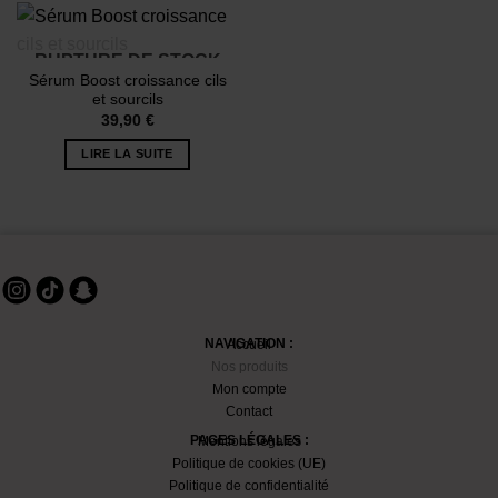
RUPTURE DE STOCK
Sérum Boost croissance cils
et sourcils
39,90
€
LIRE LA SUITE
NAVIGATION :
Accueil
Nos produits
Mon compte
Contact
PAGES LÉGALES :
Mentions légales
Politique de cookies (UE)
Politique de confidentialité