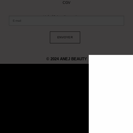
CGV
et bénéficiez d’un code promo :
ABONNEZ-VOUS
ENVOYER
© 2024 ANEJ BEAUTY